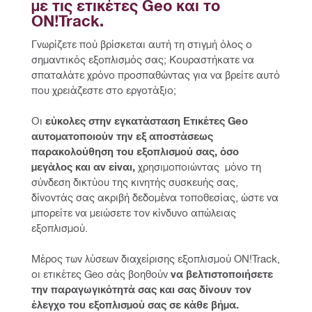
με τις ετικέτες Geo και το 
ON!Track.
Γνωρίζετε πού βρίσκεται αυτή τη στιγμή όλος ο 
σημαντικός εξοπλισμός σας; Κουραστήκατε να 
σπαταλάτε χρόνο προσπαθώντας για να βρείτε αυτό 
που χρειάζεστε στο εργοτάξιο;
Οι 
εύκολες στην εγκατάσταση Ετικέτες Geo 
αυτοματοποιούν την εξ αποστάσεως 
παρακολούθηση του εξοπλισμού σας, όσο 
μεγάλος και αν είναι, 
χρησιμοποιώντας  μόνο τη 
σύνδεση δικτύου της κινητής συσκευής σας, 
δίνοντάς σας ακριβή δεδομένα τοποθεσίας, ώστε να 
μπορείτε να μειώσετε τον κίνδυνο απώλειας 
εξοπλισμού.
Μέρος των λύσεων διαχείρισης εξοπλισμού ON!Track, 
οι ετικέτες Geo σάς βοηθούν 
να βελτιστοποιήσετε 
την παραγωγικότητά σας και σας δίνουν τον 
έλεγχο του εξοπλισμού σας σε κάθε βήμα.