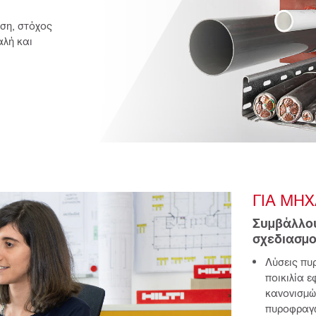
ση, στόχος 
λή και 
ΓΙΑ ΜΗ
Συμβάλλου
σχεδιασμο
Λύσεις πυ
ποικιλία 
κανονισμών
πυροφραγώ