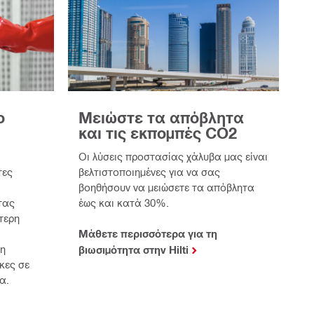
ο
Μειώστε τα απόβλητα
και τις εκπομπές CO2
Οι λύσεις προστασίας χάλυβα μας είναι
τες
βελτιστοποιημένες για να σας
βοηθήσουν να μειώσετε τα απόβλητα
τας
έως και κατά 30%.
τερη
,
Μάθετε περισσότερα για τη
ρη
βιωσιμότητα στην Hilti
κες σε
α.