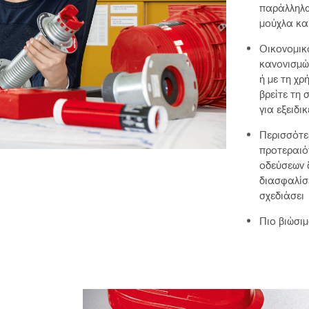
παράλληλα
μούχλα κα
Οικονομικ
κανονισμώ
ή με τη χ
βρείτε τη 
για εξειδι
Περισσότε
προτεραιό
οδεύσεων 
διασφαλίσε
σχεδιάσε
Πιο βιώσι