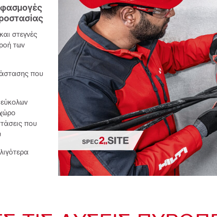
εφασμογές 
προστασίας
και στεγνές
ροή των
ατάστασης που
 εύκολων
 χώρο
στάσεις που
ύ
 λιγότερα