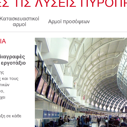
Σ ΤΙΣ ΛΎΣΕΙΣ ΠΥΡΟΠ
Κατασκευαστικοί
Αρμοί προσόψεων
αρμοί
Α 
διαγραφές 
 εργοτάξιο
ς 
και τους 
ικών 
ο, 
ει 
ξη σε κάθε 