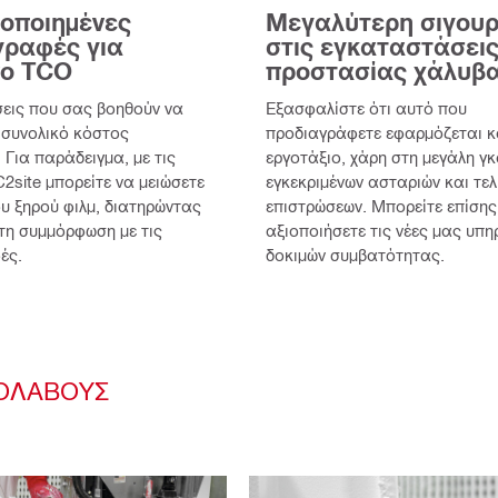
τοποιημένες
Μεγαλύτερη σιγουρ
γραφές για
στις εγκαταστάσει
νο TCO
προστασίας χάλυβ
σεις που σας βοηθούν να
Εξασφαλίστε ότι αυτό που
 συνολικό κόστος
προδιαγράφετε εφαρμόζεται κ
. Για παράδειγμα, με τις
εργοτάξιο, χάρη στη μεγάλη γ
2site μπορείτε να μειώσετε
εγκεκριμένων ασταριών και τελ
υ ξηρού φιλμ, διατηρώντας
επιστρώσεων. Μπορείτε επίσης
τη συμμόρφωση με τις
αξιοποιήσετε τις νέες μας υπη
ές.
δοκιμών συμβατότητας.
ΓΟΛΆΒΟΥΣ