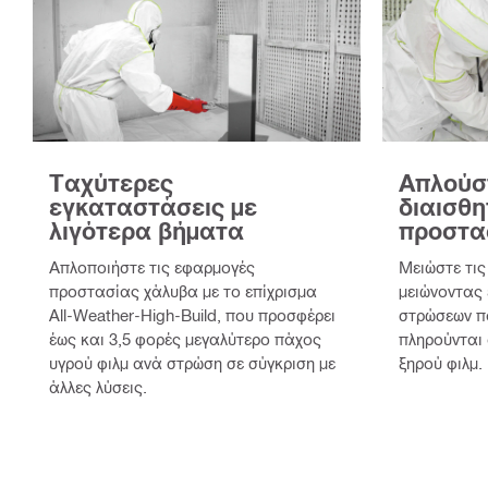
Ταχύτερες
Απλούστ
εγκαταστάσεις με
διαισθη
λιγότερα βήματα
προστα
Απλοποιήστε τις εφαρμογές
Μειώστε τις
προστασίας χάλυβα με το επίχρισμα
μειώνοντας 
All-Weather-High-Build, που προσφέρει
στρώσεων π
έως και 3,5 φορές μεγαλύτερο πάχος
πληρούνται
υγρού φιλμ ανά στρώση σε σύγκριση με
ξηρού φιλμ.
άλλες λύσεις.