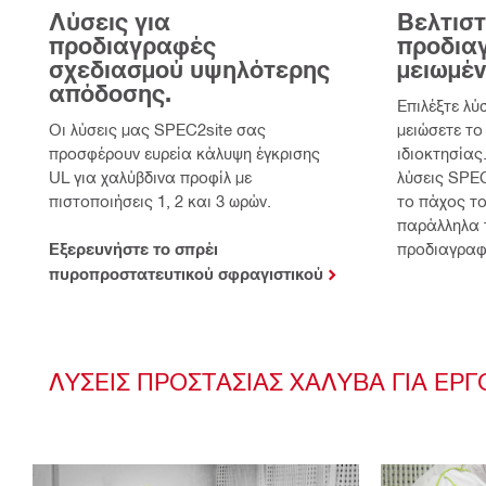
Λύσεις για
Βελτισ
προδιαγραφές
προδια
σχεδιασμού υψηλότερης
μειωμέ
απόδοσης.
Επιλέξτε λύ
Οι λύσεις μας SPEC2site σας
μειώσετε το
προσφέρουν ευρεία κάλυψη έγκρισης
ιδιοκτησίας
UL για χαλύβδινα προφίλ με
λύσεις SPEC
πιστοποιήσεις 1, 2 και 3 ωρών.
το πάχος το
παράλληλα 
Εξερευνήστε το σπρέι
προδιαγραφ
πυροπροστατευτικού σφραγιστικού
ΛΎΣΕΙΣ ΠΡΟΣΤΑΣΊΑΣ ΧΆΛΥΒΑ ΓΙΑ ΕΡ