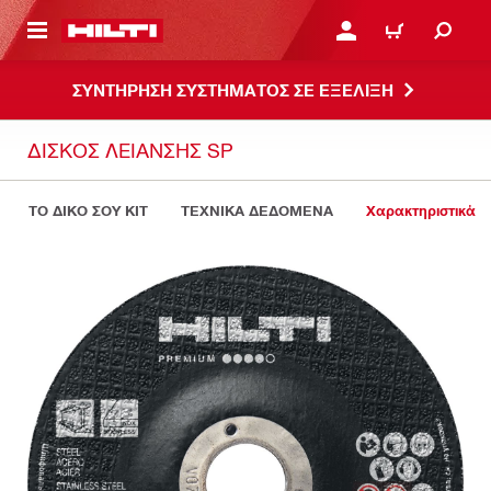
ΝΑ ΕΛΕΓΞΕΙΣ ΤΟ ΠΑΚΕΤΟ ΠΟΥ ΕΧΕΙΣ ΦΤΙΑΞΕΙ
ΚΆΝΕ ΣΎΝΔΕΣΗ Ή ΕΓΓΡ
ΚΑΛΆΘΙ
ΣΥΝΤΗΡΗΣΗ ΣΥΣΤΗΜΑΤΟΣ ΣΕ ΕΞΕΛΙΞΗ
ΔΊΣΚΟΣ ΛΕΊΑΝΣΗΣ SP
ΤΟ ΔΙΚΟ ΣΟΥ KIT
ΤΕΧΝΙΚΑ ΔΕΔΟΜΕΝΑ
Χαρακτηριστικά 