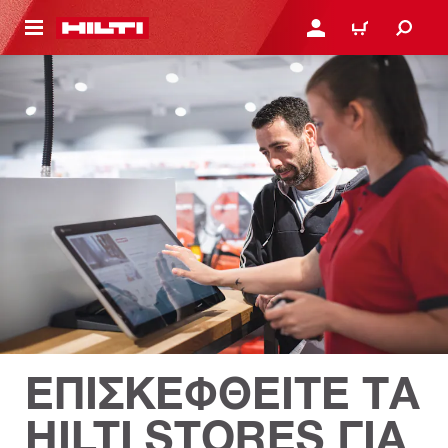
ΝΑ ΕΛΕΓΞΕΙΣ ΤΟ ΠΑΚΕΤΟ ΠΟΥ ΕΧΕΙΣ ΦΤΙΑΞΕΙ
ΚΆΝΕ ΣΎΝΔΕΣΗ Ή ΕΓΓΡ
ΚΑΛΆΘΙ
ΕΠΙΣΚΕΦΘΕΙΤΕ ΤΑ
HILTI STORES ΓΙΑ