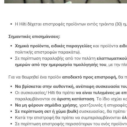
Η Hilti δέχεται επιστροφές προϊόντων εντός τριάντα (30)
Σημαντικές επισημάνσεις:
Χημικά προϊόντα, ειδικές παραγγελίες
και προϊόντα
ειδ
πολιτικής επιστροφών παρακάτω).
Σε περίπτωση παραλαβής από τον πελάτη
ελαττωματικού
ημερών από την ημερομηνία τιμολόγησής του
, με την π
Για να θεωρηθεί ένα προϊόν
αποδεκτό προς επιστροφή,
θα π
Να βρίσκεται στην αυθεντική, ανέπαφη συσκευασία του
Οι συσκευασίες/ Hilti θα πρέπει
να είναι τυλιγμένες με ε
παραλαμβάνονται σε
άριστη κατάσταση
. Το ίδιο ισχύει κ
Να μη φέρουν σημάδια χρήσης
, γρατζουνιές ή επιγραφέ
Σε περίπτωση σετ ή χύμα (bulk)
συσκευασίας, θα πρέπει
Κατά την επιστροφή θα πρέπει να συμπεριλαμβάνονται
όλ
Σε περίπτωση επιστροφής περισσότερων του ενός προϊόντος