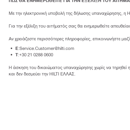
ΠΩΣ ΘΑ ΕΝΗΜΕΡΩΘΕΙΤΕ ΓΙΑ ΤΗΝ ΕΞΕΛΙΞΗ ΤΟΥ ΑΙΤΗΜΑ
Με την ηλεκτρονική υποβολή της δήλωσης υπαναχώρησης, η H
Για την εξέλιξη του αιτήματός σας θα ενημερωθείτε απευθεία
Αν χρειάζεστε περισσότερες πληροφορίες, επικοινωνήστε μαζί
E
:Service.Customer@hilti.com
T
:+30 21 0288 0600
Η άσκηση του δικαιώματος υπαναχώρησης χωρίς να τηρηθεί η
και δεν δεσμεύει την HILTI ΕΛΛΑΣ.