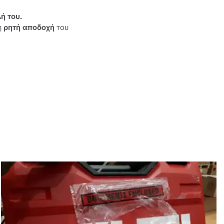
ή του.
η
ρητή αποδοχή
του