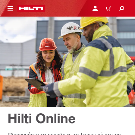
ΝΑ ΕΛΕΓΞΕΙΣ ΤΟ ΠΑΚΕΤΟ ΠΟΥ ΕΧΕΙΣ ΦΤΙΑΞΕΙ
ΚΆΝΕ ΣΎΝΔΕΣΗ Ή ΕΓΓΡ
ΚΑΛΆΘΙ
Hilti Online
Εξερευνήστε τα εργαλεία, το λογισμικό και τις