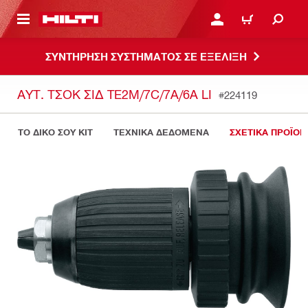
ΝΑ ΕΛΕΓΞΕΙΣ ΤΟ ΠΑΚΕΤΟ ΠΟΥ ΕΧΕΙΣ ΦΤΙΑΞΕΙ
ΚΆΝΕ ΣΎΝΔΕΣΗ Ή ΕΓΓΡ
ΚΑΛΆΘΙ
ΣΥΝΤΗΡΗΣΗ ΣΥΣΤΗΜΑΤΟΣ ΣΕ ΕΞΕΛΙΞΗ
ΑΥΤ. ΤΣΟΚ ΣΙΔ TE2M/7C/7A/6A LI
#224119
ΤΟ ΔΙΚΟ ΣΟΥ KIT
ΤΕΧΝΙΚΑ ΔΕΔΟΜΕΝΑ
ΣΧΕΤΙΚΑ ΠΡΟΪΟΝ