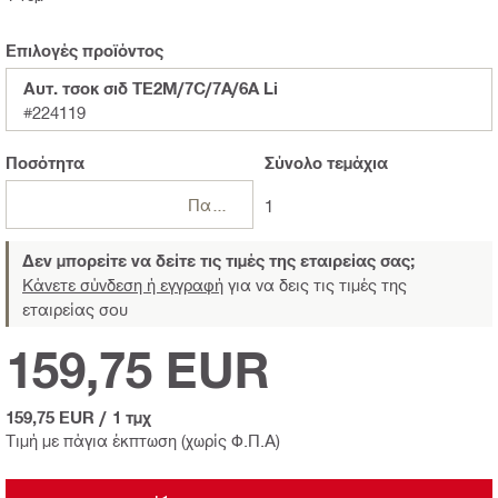
Επιλογές προϊόντος
Αυτ. τσοκ σιδ TE2M/7C/7A/6A Li
#224119
Ποσότητα
Σύνολο
τεμάχια
Πακέτα
1
Δεν μπορείτε να δείτε τις τιμές της εταιρείας σας;
Κάνετε σύνδεση ή εγγραφή
για να δεις τις τιμές της
εταιρείας σου
159,75 EUR
159,75 EUR
/
1 τμχ
Τιμή με πάγια έκπτωση (χωρίς Φ.Π.Α)