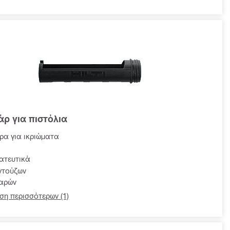
ρ για πιστόλια
ρα για ικριώματα
ατευτικά
ντούζων
χαρών
ση περισσότερων (1)