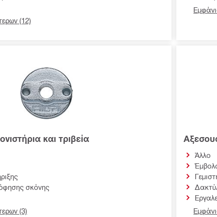
Εμφάνι
ερων (12)
νιστήρια και τριβεία
Αξεσου
Άλλο
Έμβολ
ριξης
Γεμιστ
όφησης σκόνης
Δακτύλ
Εργαλε
ερων (3)
Εμφάνι