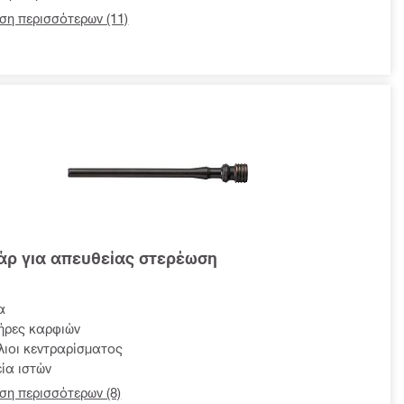
ση περισσότερων (11)
άρ για απευθείας στερέωση
α
ήρες καρφιών
ιοι κεντραρίσματος
ία ιστών
ση περισσότερων (8)