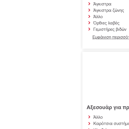
Αξεσουάρ για απευθείας
Άγκιστρα
στερέωση
Άγκιστρα ζώνης
Άλλα αξεσουάρ για
Άλλο
εξειδικευμένα εργαλεία
Όρθιες λαβές
μπαταρίας
Γεμιστήρες βιδών
Αξεσουάρ για πιστόλια
Εμφάνιση περισσότ
Αξεσουάρ για μπαταρίες,
φορτιστές και σταθμούς
παραγωγής ενέργειας
Αξεσουάρ για τα βασικά
εργαλεία εργοταξίου
Αξεσουάρ για πρ
Άλλο
Καρότσια συστήμ