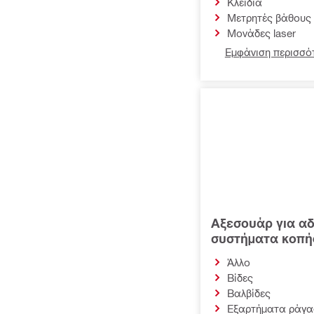
Κλειδιά
Μετρητές βάθους
Μονάδες laser
Εμφάνιση περισσότ
Αξεσουάρ για α
συστήματα κοπή
Άλλο
Βίδες
Βαλβίδες
Εξαρτήματα ράγα