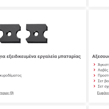
ια εξειδικευμένα εργαλεία μπαταρίας
Αξεσουά
Άγκιστ
Λαβές
σκυροδέματος
Προστ
Σετ βε
Σετ σ
ερων (9)
Εμφάνι