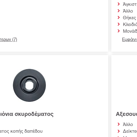
Άγκισ
Άλλο
Θήκες
Κλειδι
Μονάδ
ερων (7)
Εμφάνι
ιόνια σκυροδέματος
Αξεσου
Άλλο
ατος κοπής δαπέδου
Δείκτε