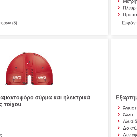
Μετρη
Πλευρι
Προσα
ερων (5)
Εμφάνι
δαμαντοφόρο σύρμα και ηλεκτρικά
Εξαρτή
ς τοίχου
Άγκιστ
Άλλο
Αλυσί
Δακτύλ
ς
Δεν ε