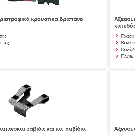
εριστροφικά κρουστικά δράπανα
Αξεσουά
κατεδά
Γράσο
σης
Καλώδ
σίας
Καλώδ
Πλευρι
απανοκατσάβιδα και κατσαβίδια
Αξεσουά