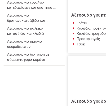
Αξεσουάρ για εργαλεία
κατεδαφίσεων και σκαπτικά
κατεδάφισης
Αξεσουάρ για π
Αξεσουάρ για
δραπανοκατσάβιδα και
Γράσο
κατσαβίδια
Αξεσουάρ για παλμικά
Καλώδια προέκτα
κατσαβίδια και κλειδιά
Καλώδια τροφοδο
Προσαρμογείς
Αξεσουάρ για πριόνια
Τσοκ
σκυροδέματος
Αξεσουάρ για διάτρηση με
αδαμαντοφόρα κορώνα
Αξεσουάρ για αδαμαντοφόρο
σύρμα και ηλεκτρικά
συστήματα κοπής τοίχου
Εξαρτήματα για συστήματα
κοπής
Αξεσουάρ για ακονιστήρια και
τριβεία
Αξεσουάρ για δρ