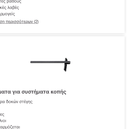
τές βάθους
κές λαβές
ρμογείς
ση περισσότερων (2)
ματα για συστήματα κοπής
ρα δοκών στέγης
δες
ιοι
φαρμόζεται