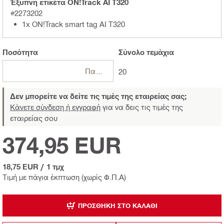
Έξυπνη ετικέτα ON!Track AI T320
#2273202
1x ON!Track smart tag AI T320
Ποσότητα
Σύνολο
τεμάχια
Πακέτο
20
Δεν μπορείτε να δείτε τις τιμές της εταιρείας σας;
Κάνετε σύνδεση ή εγγραφή
για να δεις τις τιμές της
εταιρείας σου
374,95 EUR
18,75 EUR
/
1 τμχ
Τιμή με πάγια έκπτωση (χωρίς Φ.Π.Α)
ΠΡΟΣΘΉΚΗ ΣΤΟ ΚΑΛΆΘΙ