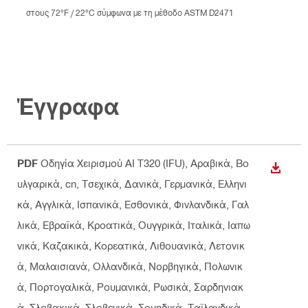
στους 72°F / 22°C σύμφωνα με τη μέθοδο ASTM D2471
Έγγραφα
PDF
Οδηγία Χειρισμού AI T320 (IFU)
, Αραβικά, Βο
ΛΉΨΗ
υλγαρικά, cn, Τσεχικά, Δανικά, Γερμανικά, Ελληνι
κά, Αγγλικά, Ισπανικά, Εσθονικά, Φινλανδικά, Γαλ
λικά, Εβραϊκά, Κροατικά, Ουγγρικά, Ιταλικά, Ιαπω
νικά, Καζακικά, Κορεατικά, Λιθουανικά, Λετονικ
ά, Μαλαισιανά, Ολλανδικά, Νορβηγικά, Πολωνικ
ά, Πορτογαλικά, Ρουμανικά, Ρωσικά, Σαρδηνιακ
ά, Σλοβακικά, Σλοβενικά, Σουηδικά, Ταϊλανδικά,