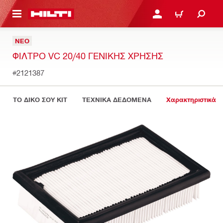
ΝΑ ΕΛΕΓΞΕΙΣ ΤΟ ΠΑΚΕΤΟ ΠΟΥ ΕΧΕΙΣ ΦΤΙΑΞΕΙ
ΚΆΝΕ ΣΎΝΔΕΣΗ Ή ΕΓΓΡ
ΚΑΛΆΘΙ
ΝΈΟ
ΦΊΛΤΡΟ VC 20/40 ΓΕΝΙΚΉΣ ΧΡΉΣΗΣ
#2121387
ΤΟ ΔΙΚΟ ΣΟΥ KIT
ΤΕΧΝΙΚΑ ΔΕΔΟΜΕΝΑ
Χαρακτηριστικά 