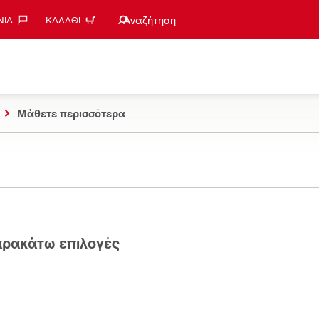
Search suggestions
Αναζήτηση
ΊΑ‎
ΚΑΛΆΘΙ
Μάθετε περισσότερα
παρακάτω επιλογές