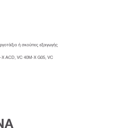
εργοτάξιο ή σκούπες εξαγωγής
M-X ACD, VC 40M-X G05, VC
ΝΑ