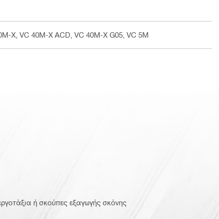
40M-X, VC 40M-X ACD, VC 40M-X G05, VC 5M
 εργοτάξια ή σκούπες εξαγωγής σκόνης