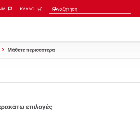
Search suggestions
Αναζήτηση
ΊΑ‎
ΚΑΛΆΘΙ
Μάθετε περισσότερα
παρακάτω επιλογές