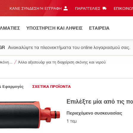
ΚΆΝΕ ΣΎΝΔΕΣΗ Ή ΕΓΓΡΑΦΉ
ΠΑΡΑΓΓΕΛΙΕΣ
ΕΠΙΚΟΙΝΩΝ
ΕΛΜΑΤΙΕΣ
ΥΠΟΣΤΗΡΙΞΗ ΚΑΙ ΛΗΨΕΙΣ
ΕΤΑΙΡΕΙΑ
.GR
Ανακαλύψτε τα πλεονεκτήματα του online λογαριασμού σας.
αξεσουάρ για σκόνη και διαχείριση νερού
Άλλα αξεσουάρ για τη διαχείριση σκόνης και νερού
& Εφαρμογές
ΣΧΕΤΙΚΑ ΠΡΟΪΟΝΤΑ
Επιλέξτε μία από τις 
Περιεχόμενο συσκευασίας
1 τεμ