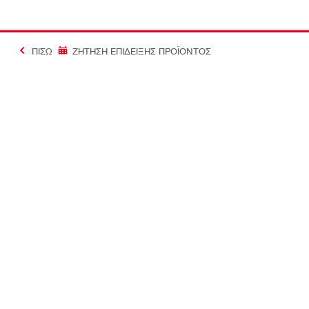
ΠΊΣΩ
ΖΗΤΗΣΗ ΕΠΙΔΕΙΞΗΣ ΠΡΟΪΟΝΤΟΣ
#Making Constructi
Επικοινωνία
Προφίλ
ΕΠΙΚΟΙΝΩΝΗΣΕ ΜΑΖΙ ΜΑΣ
Λίστες αγαπ
Βρες ένα Hilti Store
Δείτε τις πα