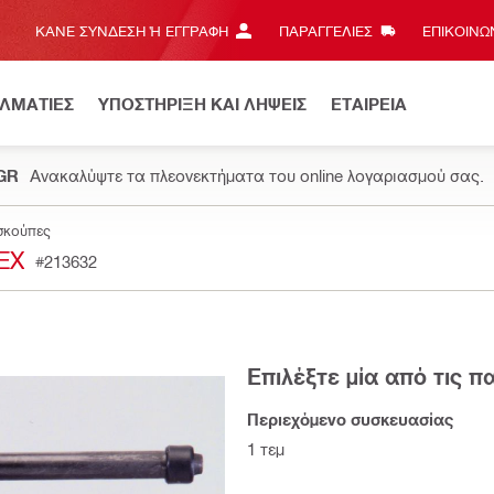
ΚΆΝΕ ΣΎΝΔΕΣΗ Ή ΕΓΓΡΑΦΉ
ΠΑΡΑΓΓΕΛΙΕΣ
ΕΠΙΚΟΙΝΩΝ
ΕΛΜΑΤΙΕΣ
ΥΠΟΣΤΗΡΙΞΗ ΚΑΙ ΛΗΨΕΙΣ
ΕΤΑΙΡΕΙΑ
.GR
Ανακαλύψτε τα πλεονεκτήματα του online λογαριασμού σας.
σκούπες
EX
#213632
Επιλέξτε μία από τις 
Περιεχόμενο συσκευασίας
1 τεμ