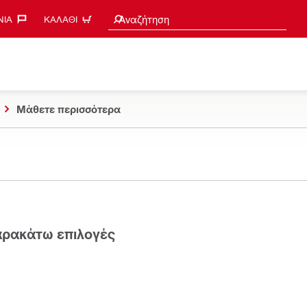
Search suggestions
Αναζήτηση
ΊΑ‎
ΚΑΛΆΘΙ
Μάθετε περισσότερα
παρακάτω επιλογές