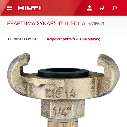
ΝΑ ΕΛΕΓΞΕΙΣ ΤΟ ΠΑΚΕΤΟ ΠΟΥ ΕΧΕΙΣ ΦΤΙΑΞΕΙ
ΚΆΝΕ ΣΎΝΔΕΣΗ Ή ΕΓΓΡ
ΚΑΛΆΘΙ
ΕΞΆΡΤΗΜΑ ΣΎΝΔΕΣΗΣ HIT-DL A
#336643
ΤΟ ΔΙΚΟ ΣΟΥ KIT
Χαρακτηριστικά & Εφαρμογές