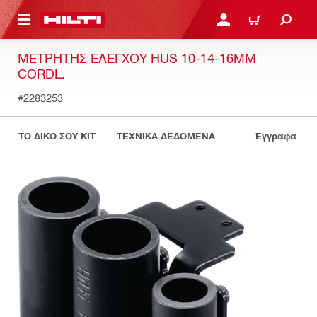
ΝΑ ΕΛΕΓΞΕΙΣ ΤΟ ΠΑΚΕΤΟ ΠΟΥ ΕΧΕΙΣ ΦΤΙΑΞΕΙ
ΚΆΝΕ ΣΎΝΔΕΣΗ Ή ΕΓΓΡ
ΚΑΛΆΘΙ
ΜΕΤΡΗΤΉΣ ΕΛΈΓΧΟΥ HUS 10-14-16MM
CORDL.
#2283253
ΤΟ ΔΙΚΟ ΣΟΥ KIT
ΤΕΧΝΙΚΑ ΔΕΔΟΜΕΝΑ
Έγγραφα