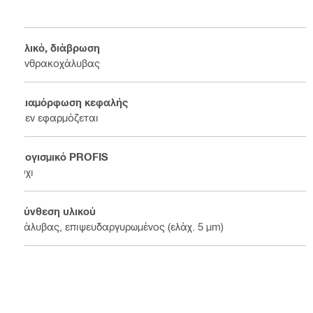
Υλικό, διάβρωση
Ανθρακοχάλυβας
Διαμόρφωση κεφαλής
Δεν εφαρμόζεται
Λογισμικό PROFIS
Όχι
Σύνθεση υλικού
Χάλυβας, επιψευδαργυρωμένος (ελάχ. 5 μm)