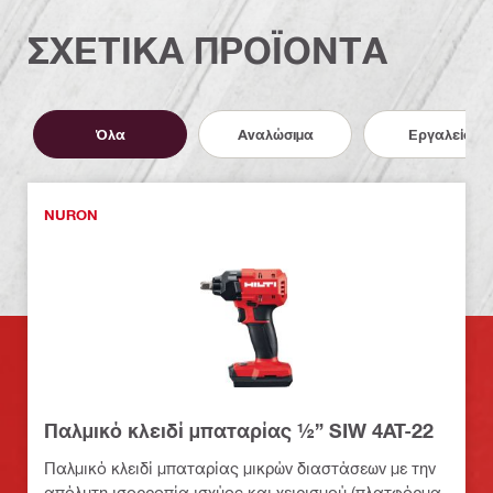
ΣΧΕΤΙΚΑ ΠΡΟΪΟΝΤΑ
Όλα
Αναλώσιμα
Εργαλεία
NURON
Παλμικό κλειδί μπαταρίας ½” SIW 4AT-22
Παλμικό κλειδί μπαταρίας μικρών διαστάσεων με την
απόλυτη ισορροπία ισχύος και χειρισμού (πλατφόρμα