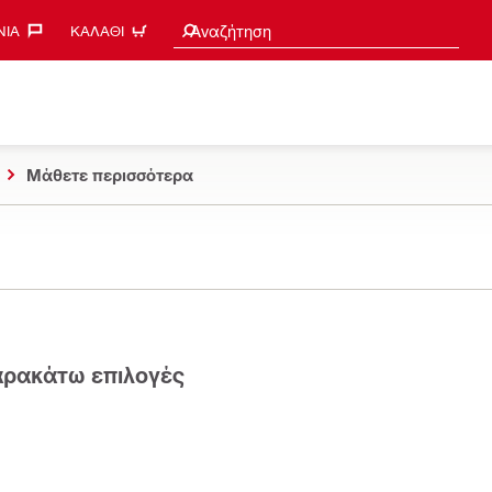
Search suggestions
Αναζήτηση
ΊΑ‎
ΚΑΛΆΘΙ
Μάθετε περισσότερα
παρακάτω επιλογές