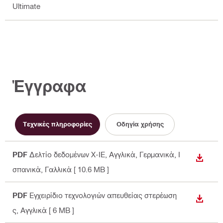
Ultimate
Έγγραφα
Τεχνικές πληροφορίες
Οδηγία χρήσης
PDF
Δελτίο δεδομένων X-IE
, Αγγλικά, Γερμανικά, Ι
ΛΉΨΗ
σπανικά, Γαλλικά
[ 10.6 MB ]
PDF
Εγχειρίδιο τεχνολογιών απευθείας στερέωση
ΛΉΨΗ
ς
, Αγγλικά
[ 6 MB ]