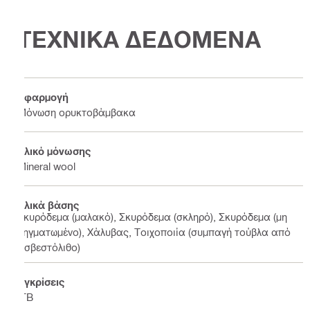
ΤΕΧΝΙΚΑ ΔΕΔΟΜΕΝΑ
Εφαρμογή
Μόνωση ορυκτοβάμβακα
Υλικό μόνωσης
Mineral wool
Υλικά βάσης
Σκυρόδεμα (μαλακό), Σκυρόδεμα (σκληρό), Σκυρόδεμα (μη
ρηγματωμένο), Χάλυβας, Τοιχοποιία (συμπαγή τούβλα από
ασβεστόλιθο)
Εγκρίσεις
ITB