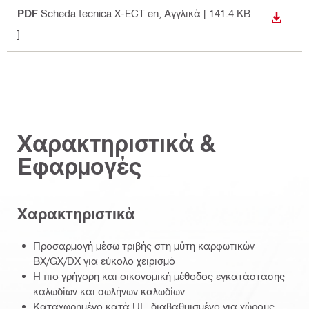
PDF
Scheda tecnica X-ECT en
, Αγγλικά
[ 141.4 KB
ΛΉΨΗ
]
Χαρακτηριστικά &
Εφαρμογές
Χαρακτηριστικά
Προσαρμογή μέσω τριβής στη μύτη καρφωτικών
BX/GX/DX για εύκολο χειρισμό
Η πιο γρήγορη και οικονομική μέθοδος εγκατάστασης
καλωδίων και σωλήνων καλωδίων
Καταχωρημένο κατά UL, διαβαθμισμένο για χώρους