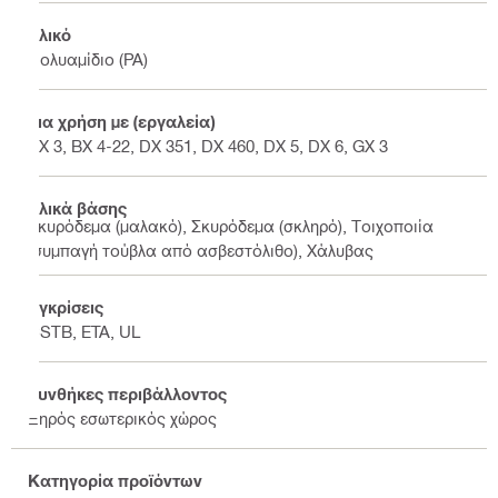
Υλικό
Πολυαμίδιο (PA)
Για χρήση με (εργαλεία)
BX 3, BX 4-22, DX 351, DX 460, DX 5, DX 6, GX 3
Υλικά βάσης
Σκυρόδεμα (μαλακό), Σκυρόδεμα (σκληρό), Τοιχοποιία
(συμπαγή τούβλα από ασβεστόλιθο), Χάλυβας
Εγκρίσεις
CSTB, ETA, UL
Συνθήκες περιβάλλοντος
Ξηρός εσωτερικός χώρος
Κατηγορία προϊόντων