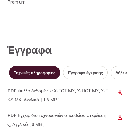
Premium
Έγγραφα
Τεχνικές πληροφορίες
Έγγραφο έγκρισης
Δήλωση 
PDF
Φύλλο δεδομένων X-ECT MX, X-UCT MX, X-E
ΛΉΨΗ
KS MX
, Αγγλικά
[ 1.5 MB ]
PDF
Εγχειρίδιο τεχνολογιών απευθείας στερέωση
ΛΉΨΗ
ς
, Αγγλικά
[ 6 MB ]