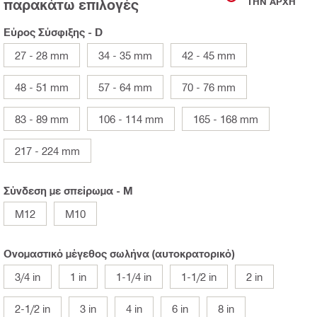
παρακάτω επιλογές
ΤΗΝ ΑΡΧΉ
Εύρος Σύσφιξης - D
27 - 28 mm
34 - 35 mm
42 - 45 mm
48 - 51 mm
57 - 64 mm
70 - 76 mm
83 - 89 mm
106 - 114 mm
165 - 168 mm
217 - 224 mm
Σύνδεση με σπείρωμα - Μ
M12
Μ10
Ονομαστικό μέγεθος σωλήνα (αυτοκρατορικό)
3/4 in
1 in
1-1/4 in
1-1/2 in
2 in
2-1/2 in
3 in
4 in
6 in
8 in