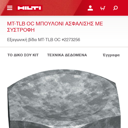
ΝΑ ΕΛΕΓΞΕΙΣ ΤΟ ΠΑΚΕΤΟ ΠΟΥ ΕΧΕΙΣ ΦΤΙΑΞΕΙ
ΚΆΝΕ ΣΎΝΔΕΣΗ Ή ΕΓΓΡ
ΚΑΛΆΘΙ
MT-TLB OC ΜΠΟΥΛΌΝΙ ΑΣΦΆΛΙΣΗΣ ΜΕ
ΣΥΣΤΡΟΦΉ
Εξαγωνική βίδα MT-TLB OC
#2273256
ΤΟ ΔΙΚΟ ΣΟΥ KIT
ΤΕΧΝΙΚΑ ΔΕΔΟΜΕΝΑ
Έγγραφα