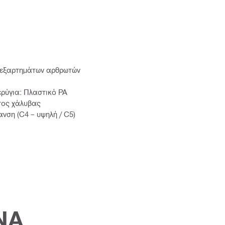
η εξαρτημάτων αρθρωτών
ερύγια: Πλαστικό PA
ωτος χάλυβας
νση (C4 – υψηλή / C5)
ΝΑ