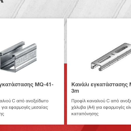
εγκατάστασης MQ-41-
Κανάλι εγκατάστασης 
3m
αλιού C από ανοξείδωτο
Προφίλ καναλιού C από ανοξ
) για εφαρμογές μεσαίας
χάλυβα (Α4) για εφαρμογές ε
ης
καταπόνησης