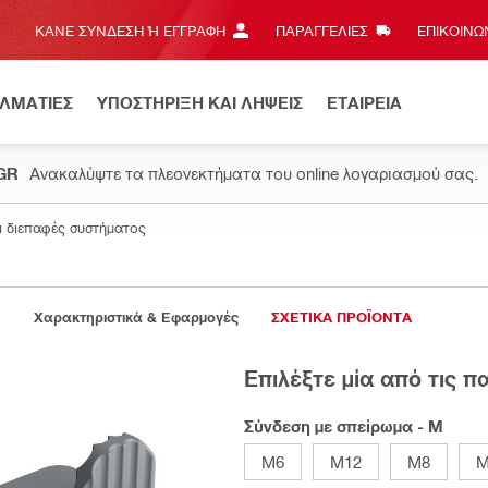
ΚΆΝΕ ΣΎΝΔΕΣΗ Ή ΕΓΓΡΑΦΉ
ΠΑΡΑΓΓΕΛΙΕΣ
ΕΠΙΚΟΙΝΩΝ
ΕΛΜΑΤΙΕΣ
ΥΠΟΣΤΗΡΙΞΗ ΚΑΙ ΛΗΨΕΙΣ
ΕΤΑΙΡΕΙΑ
.GR
Ανακαλύψτε τα πλεονεκτήματα του online λογαριασμού σας.
ι διεπαφές συστήματος
Χαρακτηριστικά & Εφαρμογές
ΣΧΕΤΙΚΑ ΠΡΟΪΟΝΤΑ
Επιλέξτε μία από τις 
Σύνδεση με σπείρωμα - Μ
M6
M12
Μ8
Μ