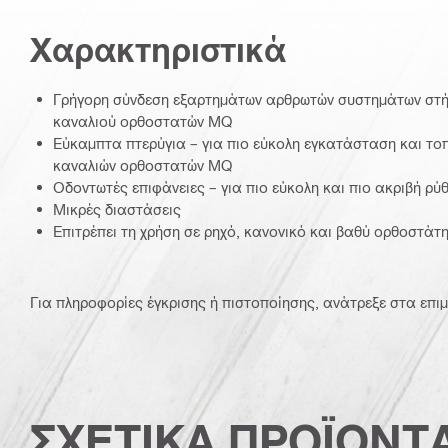
Χαρακτηριστικά
Γρήγορη σύνδεση εξαρτημάτων αρθρωτών συστημάτων στήρ
καναλιού ορθοστατών MQ
Εύκαμπτα πτερύγια – για πιο εύκολη εγκατάσταση και το
καναλιών ορθοστατών MQ
Οδοντωτές επιφάνειες – για πιο εύκολη και πιο ακριβή ρύ
Μικρές διαστάσεις
Επιτρέπει τη χρήση σε ρηχό, κανονικό και βαθύ ορθοστάτ
Για πληροφορίες έγκρισης ή πιστοποίησης, ανάτρεξε στα επιμ
ΣΧΕΤΙΚΑ ΠΡΟΪΟΝΤ