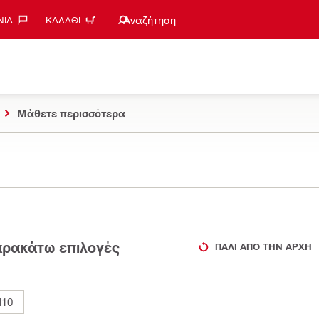
Search suggestions
Αναζήτηση
ΊΑ‎
ΚΑΛΆΘΙ
Μάθετε περισσότερα
παρακάτω επιλογές
ΠΆΛΙ ΑΠΌ ΤΗΝ ΑΡΧΉ
10