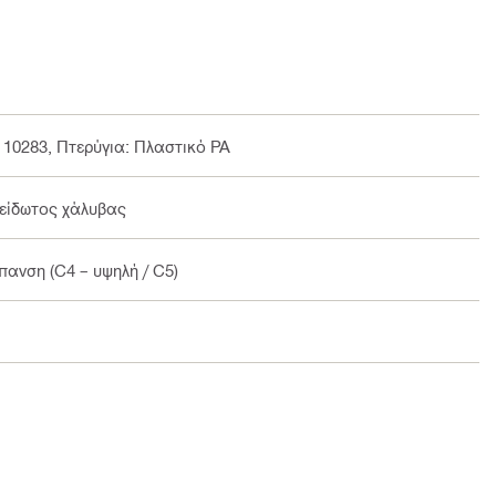
N 10283, Πτερύγια: Πλαστικό PA
ξείδωτος χάλυβας
πανση (C4 – υψηλή / C5)