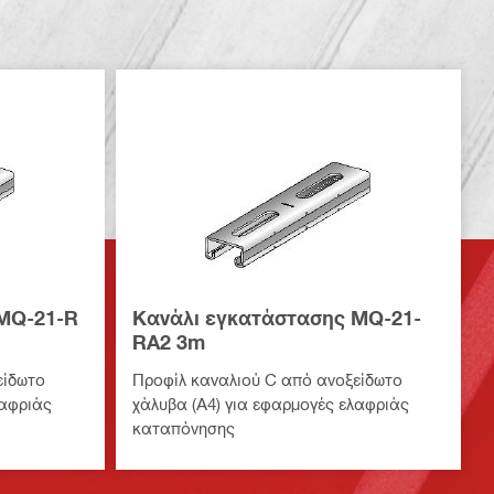
MQ-21-R
Κανάλι εγκατάστασης MQ-21-
RA2 3m
είδωτο
Προφίλ καναλιού C από ανοξείδωτο
λαφριάς
χάλυβα (Α4) για εφαρμογές ελαφριάς
καταπόνησης