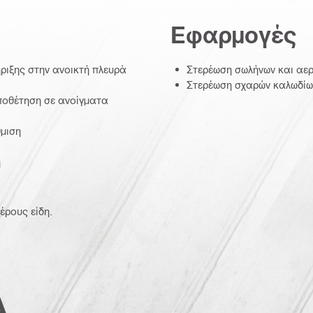
Εφαρμογές
ιξης στην ανοικτή πλευρά
Στερέωση σωλήνων και αε
Στερέωση σχαρών καλωδίω
ποθέτηση σε ανοίγματα
θμιση
η
έρους είδη.
Α