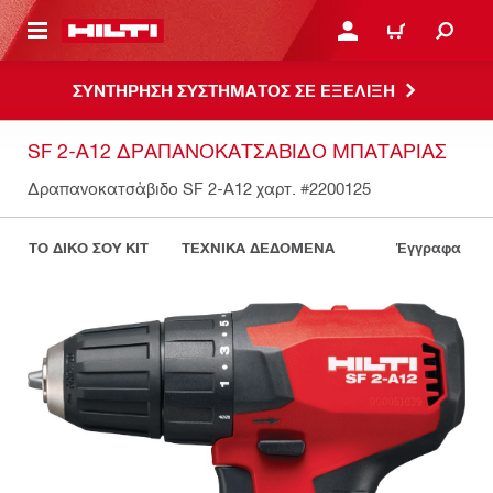
ΝΑ ΕΛΕΓΞΕΙΣ ΤΟ ΠΑΚΕΤΟ ΠΟΥ ΕΧΕΙΣ ΦΤΙΑΞΕΙ
ΚΆΝΕ ΣΎΝΔΕΣΗ Ή ΕΓΓΡ
ΚΑΛΆΘΙ
ΣΥΝΤΗΡΗΣΗ ΣΥΣΤΗΜΑΤΟΣ ΣΕ ΕΞΕΛΙΞΗ
SF 2-A12 ΔΡΑΠΑΝΟΚΑΤΣΆΒΙΔΟ ΜΠΑΤΑΡΊΑΣ
Δραπανοκατσάβιδο SF 2-A12 χαρτ.
#2200125
ΤΟ ΔΙΚΟ ΣΟΥ KIT
ΤΕΧΝΙΚΑ ΔΕΔΟΜΕΝΑ
Έγγραφα