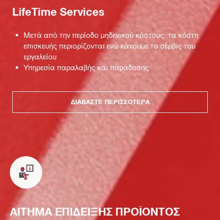
LifeTime Services
Μετά από την περίοδο μηδενικού κόστους, τα κόστη
επισκευής περιορίζονται ενώ κάνουμε το σέρβις του
εργαλείου
Υπηρεσία παραλαβής και παράδοσης
ΔΙΑΒΆΣΤΕ ΠΕΡΙΣΣΌΤΕΡΑ
ΑΙΤΗΜΑ ΕΠΙΔΕΙΞΗΣ ΠΡΟΪΟΝΤΟΣ