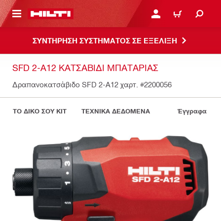
ΝΑ ΕΛΕΓΞΕΙΣ ΤΟ ΠΑΚΕΤΟ ΠΟΥ ΕΧΕΙΣ ΦΤΙΑΞΕΙ
ΚΆΝΕ ΣΎΝΔΕΣΗ Ή ΕΓΓΡ
ΚΑΛΆΘΙ
ΣΥΝΤΗΡΗΣΗ ΣΥΣΤΗΜΑΤΟΣ ΣΕ ΕΞΕΛΙΞΗ
SFD 2-A12 ΚΑΤΣΑΒΊΔΙ ΜΠΑΤΑΡΊΑΣ
Δραπανοκατσάβιδο SFD 2-A12 χαρτ.
#2200056
ΤΟ ΔΙΚΟ ΣΟΥ KIT
ΤΕΧΝΙΚΑ ΔΕΔΟΜΕΝΑ
Έγγραφα