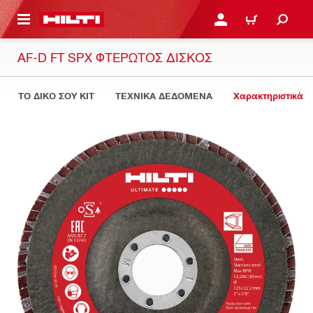
ΝΑ ΕΛΕΓΞΕΙΣ ΤΟ ΠΑΚΕΤΟ ΠΟΥ ΕΧΕΙΣ ΦΤΙΑΞΕΙ
ΚΆΝΕ ΣΎΝΔΕΣΗ Ή ΕΓΓΡ
ΚΑΛΆΘΙ
AF-D FT SPX ΦΤΕΡΩΤΌΣ ΔΊΣΚΟΣ
ΤΟ ΔΙΚΟ ΣΟΥ KIT
ΤΕΧΝΙΚΑ ΔΕΔΟΜΕΝΑ
Χαρακτηριστικά 