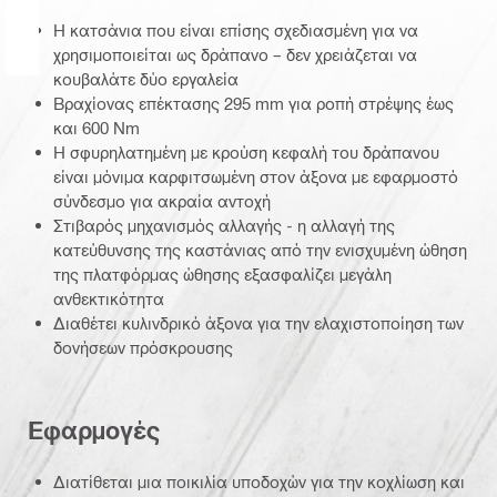
Η κατσάνια που είναι επίσης σχεδιασμένη για να
χρησιμοποιείται ως δράπανο – δεν χρειάζεται να
κουβαλάτε δύο εργαλεία
Βραχίονας επέκτασης 295 mm για ροπή στρέψης έως
και 600 Nm
Η σφυρηλατημένη με κρούση κεφαλή του δράπανου
είναι μόνιμα καρφιτσωμένη στον άξονα με εφαρμοστό
σύνδεσμο για ακραία αντοχή
Στιβαρός μηχανισμός αλλαγής - η αλλαγή της
κατεύθυνσης της καστάνιας από την ενισχυμένη ώθηση
της πλατφόρμας ώθησης εξασφαλίζει μεγάλη
ανθεκτικότητα
Διαθέτει κυλινδρικό άξονα για την ελαχιστοποίηση των
δονήσεων πρόσκρουσης
Εφαρμογές
Διατίθεται μια ποικιλία υποδοχών για την κοχλίωση και