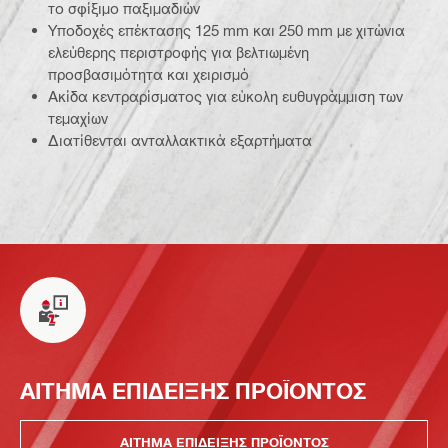
το σφίξιμο παξιμαδιών
Υποδοχές επέκτασης 125 mm και 250 mm με χιτώνια
ελεύθερης περιστροφής για βελτιωμένη
προσβασιμότητα και χειρισμό
Ακίδα κεντραρίσματος για εύκολη ευθυγράμμιση των
τεμαχίων
Διατίθενται ανταλλακτικά εξαρτήματα
ΑΙΤΗΜΑ ΕΠΙΔΕΙΞΗΣ ΠΡΟΪΟΝΤΟΣ
ΑΙΤΗΜΑ ΕΠΙΔΕΙΞΗΣ ΠΡΟΪΟΝΤΟΣ