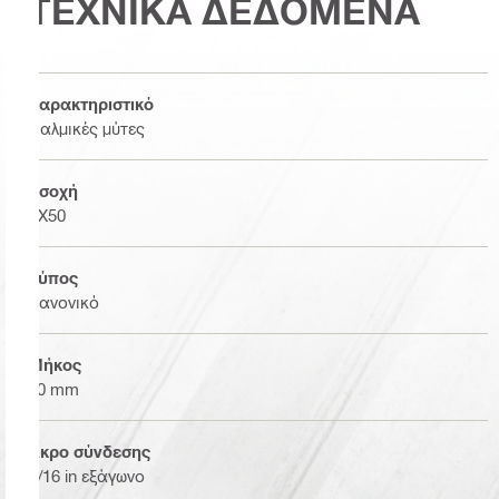
ΤΕΧΝΙΚΑ ΔΕΔΟΜΕΝΑ
Χαρακτηριστικό
Παλμικές μύτες
Εσοχή
TX50
Τύπος
Κανονικό
Μήκος
70 mm
Άκρο σύνδεσης
7/16 in εξάγωνο