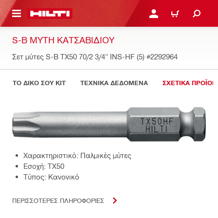
ΝΑ ΕΛΕΓΞΕΙΣ ΤΟ ΠΑΚΕΤΟ ΠΟΥ ΕΧΕΙΣ ΦΤΙΑΞΕΙ
ΚΆΝΕ ΣΎΝΔΕΣΗ Ή ΕΓΓΡ
ΚΑΛΆΘΙ
S-B ΜΎΤΗ ΚΑΤΣΑΒΙΔΙΟΎ
Σετ μύτες S-B TX50 70/2 3/4" INS-HF (5)
#2292964
ΤΟ ΔΙΚΟ ΣΟΥ KIT
ΤΕΧΝΙΚΑ ΔΕΔΟΜΕΝΑ
ΣΧΕΤΙΚΑ ΠΡΟΪΟΝ
Χαρακτηριστικό: Παλμικές μύτες
Εσοχή: TX50
Τύπος: Κανονικό
ΠΕΡΙΣΣΟΤΕΡΕΣ ΠΛΗΡΟΦΟΡΙΕΣ