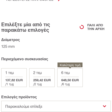
Επιλέξτε μία από τις
ΠΆΛΙ ΑΠΌ
παρακάτω επιλογές
ΤΗΝ ΑΡΧΉ
Διάμετρος
125 mm
Περιεχόμενο συσκευασίας
Καλύτερη τιμή
1 τεμ
2 τεμ
6 τεμ
137,82 EUR
259,42 EUR
648,50 EUR
/
1 τμχ
/
2 τμχ
/
6 τμχ
Επιλογές προϊόντος
Παρακαλούμε επίλεξε