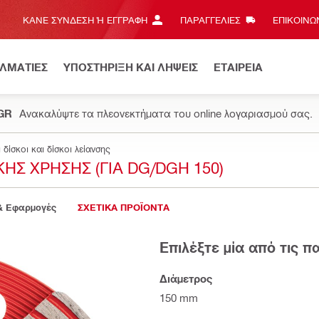
ΚΆΝΕ ΣΎΝΔΕΣΗ Ή ΕΓΓΡΑΦΉ
ΠΑΡΑΓΓΕΛΙΕΣ
ΕΠΙΚΟΙΝΩΝ
ΕΛΜΑΤΙΕΣ
ΥΠΟΣΤΗΡΙΞΗ ΚΑΙ ΛΗΨΕΙΣ
ΕΤΑΙΡΕΙΑ
.GR
Ανακαλύψτε τα πλεονεκτήματα του online λογαριασμού σας.
ίσκοι και δίσκοι λείανσης
ΉΣ ΧΡΉΣΗΣ (ΓΙΑ DG/DGH 150)
& Εφαρμογές
ΣΧΕΤΙΚΑ ΠΡΟΪΟΝΤΑ
Επιλέξτε μία από τις 
Διάμετρος
150 mm