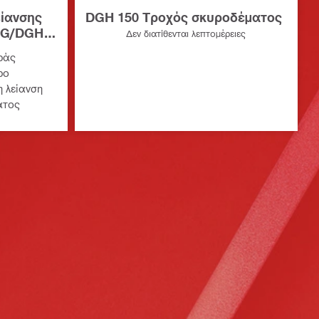
είανσης
DGH 150 Τροχός σκυροδέματος
 DG/DGH
Δεν διατίθενται λεπτομέρειες
ράς
ρο
η λείανση
ατος