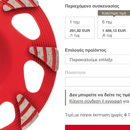
Περιεχόμενο συσκευασίας
Καλύτερη τιμή
1 τεμ
6 τεμ
291,82 EUR
1 459,13 EUR
/
1 τμχ
/
6 τμχ
Επιλογές προϊόντος
Παρακαλούμε επίλεξε
Ποσότητα
Δεν μπορείτε να δείτε τις τιμ
Κάνετε σύνδεση ή εγγραφή
για 
Τιμή με πάγια έκπτωση (χωρίς Φ.