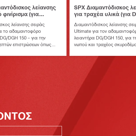
αντόδισκος λείανσης
SPX Διαμαντόδισκος λ
 φινίρισμα (για
για τραχέα υλικά (για
150)
150)
σκος λείανσης σειράς
Διαμαντόδισκος λείανσης σει
για το αδαμαντοφόρο
Ultimate για τον αδαμαντοφό
 DG/DGH 150 – για την
λειαντήρα DG/DGH 150, για τ
επτών επιστρώσεων όπως
νωπού και τραχέος σκυροδέμ
ι κόλλας
ΪΟΝΤΟΣ