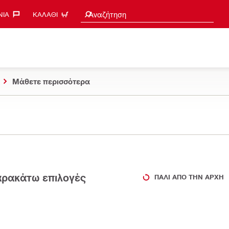
Search suggestions
Αναζήτηση
ΊΑ‎
ΚΑΛΆΘΙ
Μάθετε περισσότερα
παρακάτω επιλογές
ΠΆΛΙ ΑΠΌ ΤΗΝ ΑΡΧΉ