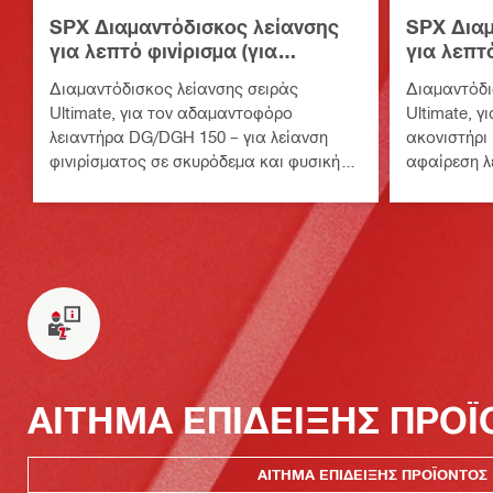
SPX Διαμαντόδισκος λείανσης
SPX Διαμ
για λεπτό φινίρισμα (για
για λεπτό
DG/DGH 150)
DG/DGH 
Διαμαντόδισκος λείανσης σειράς
Διαμαντόδι
Ultimate, για τον αδαμαντοφόρο
Ultimate, 
λειαντήρα DG/DGH 150 – για λείανση
ακονιστήρι
φινιρίσματος σε σκυρόδεμα και φυσική
αφαίρεση λ
πέτρα
μπογιάς κα
ΑΙΤΗΜΑ ΕΠΙΔΕΙΞΗΣ ΠΡΟ
ΑΙΤΗΜΑ ΕΠΙΔΕΙΞΗΣ ΠΡΟΪΟΝΤΟΣ