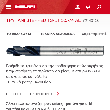
ΝΑ ΕΛΕΓΞΕΙΣ ΤΟ ΠΑΚΕΤΟ ΠΟΥ ΕΧΕΙΣ ΦΤΙΑΞΕΙ
ΚΆΝΕ ΣΎΝΔΕΣΗ Ή ΕΓΓΡ
ΚΑΛΆΘΙ
ΤΡΥΠΆΝΙ STEPPED TS-BT 5.5-74 AL
#2143138
ΤΟ ΔΙΚΟ ΣΟΥ KIT
ΤΕΧΝΙΚΑ ΔΕΔΟΜΕΝΑ
Χαρακτηριστικά 
Βαθμιδωτά τρυπάνια για την προδιάτρηση οπών ακριβείας
ή την αφαίρεση επιστρώσεων για βίδες με σπείρωμα S-BT
σε αλουμίνιο και χάλυβα
Υλικά βάσης: Αλουμίνιο
ΠΕΡΙΣΣΟΤΕΡΕΣ ΠΛΗΡΟΦΟΡΙΕΣ
Άλλοι πελάτες αναζήτησαν επίσης
τρυπάνι για s-bt
,
τρυπάνι με αμβλεία ακμή
,
0
,
0
or
0
.