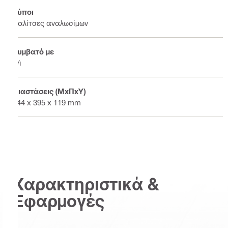
Τύποι
Βαλίτσες αναλωσίμων
Συμβατό με
δ/ι
Διαστάσεις (ΜxΠxΥ)
444 x 395 x 119 mm
Χαρακτηριστικά &
Εφαρμογές