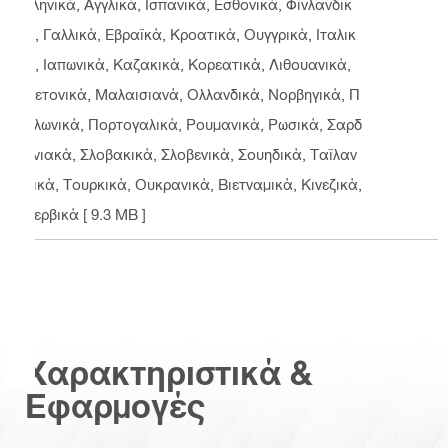
λληνικά, Αγγλικά, Ισπανικά, Εσθονικά, Φινλανδικ
ά, Γαλλικά, Εβραϊκά, Κροατικά, Ουγγρικά, Ιταλικ
ά, Ιαπωνικά, Καζακικά, Κορεατικά, Λιθουανικά,
Λετονικά, Μαλαισιανά, Ολλανδικά, Νορβηγικά, Π
ολωνικά, Πορτογαλικά, Ρουμανικά, Ρωσικά, Σαρδ
ηνιακά, Σλοβακικά, Σλοβενικά, Σουηδικά, Ταϊλαν
δικά, Τουρκικά, Ουκρανικά, Βιετναμικά, Κινεζικά,
Σερβικά
[ 9.3 MB ]
Χαρακτηριστικά &
Εφαρμογές