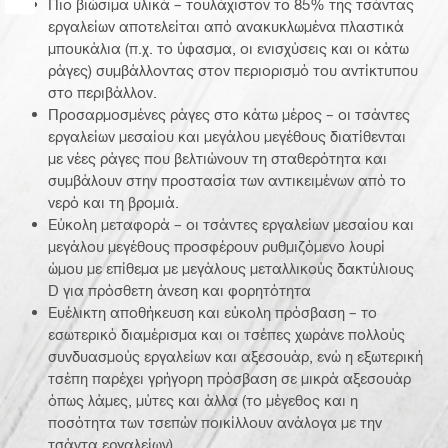
Πιο βιώσιμα υλικά – τουλάχιστον το 85% της τσάντας
εργαλείων αποτελείται από ανακυκλωμένα πλαστικά
μπουκάλια (π.χ. το ύφασμα, οι ενισχύσεις και οι κάτω
ράγες) συμβάλλοντας στον περιορισμό του αντίκτυπου
στο περιβάλλον.
Προσαρμοσμένες ράγες στο κάτω μέρος – οι τσάντες
εργαλείων μεσαίου και μεγάλου μεγέθους διατίθενται
με νέες ράγες που βελτιώνουν τη σταθερότητα και
συμβάλουν στην προστασία των αντικειμένων από το
νερό και τη βρομιά.
Εύκολη μεταφορά – οι τσάντες εργαλείων μεσαίου και
μεγάλου μεγέθους προσφέρουν ρυθμιζόμενο λουρί
ώμου με επίθεμα με μεγάλους μεταλλικούς δακτύλιους
D για πρόσθετη άνεση και φορητότητα
Ευέλικτη αποθήκευση και εύκολη πρόσβαση – το
εσωτερικό διαμέρισμα και οι τσέπες χωράνε πολλούς
συνδυασμούς εργαλείων και αξεσουάρ, ενώ η εξωτερική
τσέπη παρέχει γρήγορη πρόσβαση σε μικρά αξεσουάρ
όπως λάμες, μύτες και άλλα (το μέγεθος και η
ποσότητα των τσεπών ποικίλλουν ανάλογα με την
τσάντα εργαλείων)