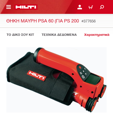
ΝΑ ΕΛΕΓΞΕΙΣ ΤΟ ΠΑΚΕΤΟ ΠΟΥ ΕΧΕΙΣ ΦΤΙΑΞΕΙ
ΚΆΝΕ ΣΎΝΔΕΣΗ Ή ΕΓΓΡ
ΚΑΛΆΘΙ
ΘΉΚΗ ΜΑΎΡΗ PSA 60 (ΓΙΑ PS 200
#377656
ΤΟ ΔΙΚΟ ΣΟΥ KIT
ΤΕΧΝΙΚΑ ΔΕΔΟΜΕΝΑ
Χαρακτηριστικά 