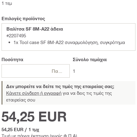
1 τεμ
Επιλογές προϊόντος
Βαλίτσα SF 8M-A22 άδεια
#2207495
1x Tool case SF 8M-A22 συναρμολόγηση, συγκρότημα
Ποσότητα
Σύνολο
τεμάχια
Πακέτα
1
Δεν μπορείτε να δείτε τις τιμές της εταιρείας σας;
Κάνετε σύνδεση ή εγγραφή
για να δεις τις τιμές της
εταιρείας σου
54,25 EUR
54,25 EUR
/
1 τμχ
Τιμή με πάγια έκπτωση (χωρίς Φ.Π.Α)