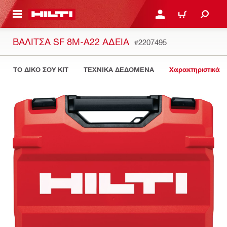
ΝΑ ΕΛΕΓΞΕΙΣ ΤΟ ΠΑΚΕΤΟ ΠΟΥ ΕΧΕΙΣ ΦΤΙΑΞΕΙ
ΚΆΝΕ ΣΎΝΔΕΣΗ Ή ΕΓΓΡ
ΚΑΛΆΘΙ
ΒΑΛΊΤΣΑ SF 8M-A22 ΆΔΕΙΑ
#2207495
ΤΟ ΔΙΚΟ ΣΟΥ KIT
ΤΕΧΝΙΚΑ ΔΕΔΟΜΕΝΑ
Χαρακτηριστικά 