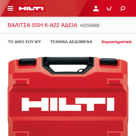
ΝΑ ΕΛΕΓΞΕΙΣ ΤΟ ΠΑΚΕΤΟ ΠΟΥ ΕΧΕΙΣ ΦΤΙΑΞΕΙ
ΚΆΝΕ ΣΎΝΔΕΣΗ Ή ΕΓΓΡ
ΚΑΛΆΘΙ
ΒΑΛΊΤΣΑ SSH 6-A22 ΆΔΕΙΑ
#2250666
ΤΟ ΔΙΚΟ ΣΟΥ KIT
ΤΕΧΝΙΚΑ ΔΕΔΟΜΕΝΑ
Χαρακτηριστικά 