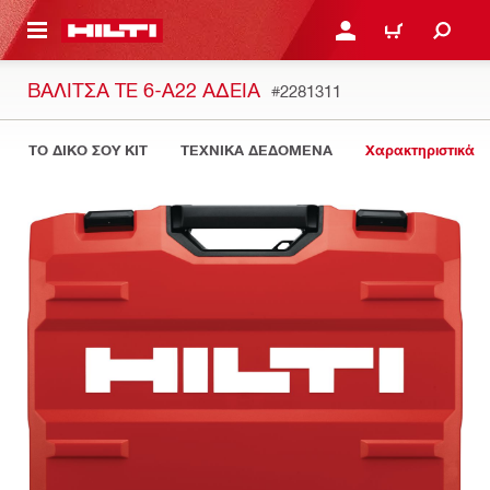
ΝΑ ΕΛΕΓΞΕΙΣ ΤΟ ΠΑΚΕΤΟ ΠΟΥ ΕΧΕΙΣ ΦΤΙΑΞΕΙ
ΚΆΝΕ ΣΎΝΔΕΣΗ Ή ΕΓΓΡ
ΚΑΛΆΘΙ
ΒΑΛΊΤΣΑ TE 6-A22 ΆΔΕΙΑ
#2281311
ΤΟ ΔΙΚΟ ΣΟΥ KIT
ΤΕΧΝΙΚΑ ΔΕΔΟΜΕΝΑ
Χαρακτηριστικά 