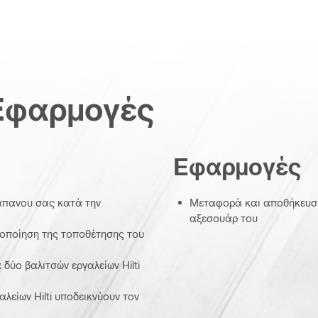
Εφαρμογές
Εφαρμογές
άπανου σας κατά την
Μεταφορά και αποθήκευση 
αξεσουάρ του
λοποίηση της τοποθέτησης του
δύο βαλιτσών εργαλείων Hilti
λείων Hilti υποδεικνύουν τον