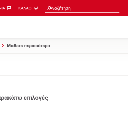
Search suggestions
Αναζήτηση
ΊΑ‎
ΚΑΛΆΘΙ
Μάθετε περισσότερα
παρακάτω επιλογές