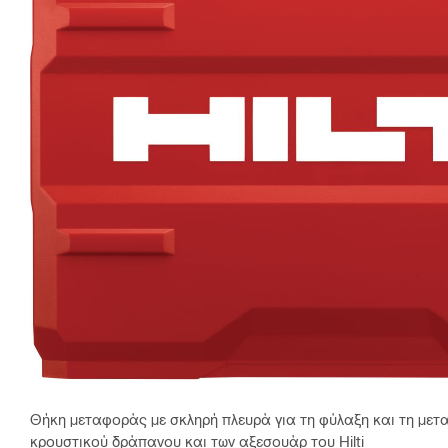
Θήκη μεταφοράς με σκληρή πλευρά για τη φύλαξη και τη μετ
κρουστικού δράπανου και των αξεσουάρ του Hilti