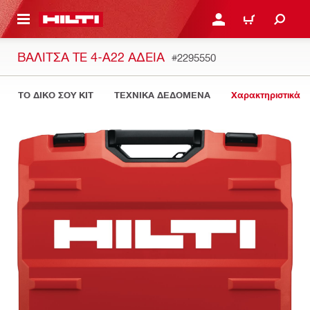
ΝΑ ΕΛΕΓΞΕΙΣ ΤΟ ΠΑΚΕΤΟ ΠΟΥ ΕΧΕΙΣ ΦΤΙΑΞΕΙ
ΚΆΝΕ ΣΎΝΔΕΣΗ Ή ΕΓΓΡ
ΚΑΛΆΘΙ
ΒΑΛΊΤΣΑ TE 4-A22 ΆΔΕΙΑ
#2295550
ΤΟ ΔΙΚΟ ΣΟΥ KIT
ΤΕΧΝΙΚΑ ΔΕΔΟΜΕΝΑ
Χαρακτηριστικά 