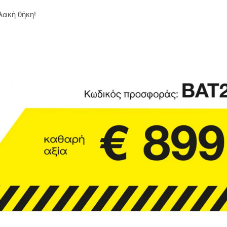
λακή θήκη!