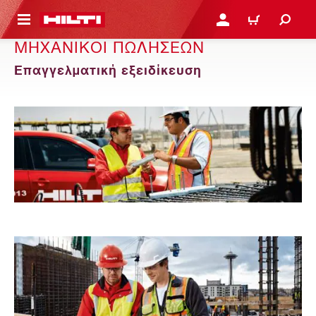
ΝΑ ΕΛΕΓΞΕΙΣ ΤΟ ΠΑΚΕΤΟ ΠΟΥ ΕΧΕΙΣ ΦΤΙΑΞΕΙ
ΚΆΝΕ ΣΎΝΔΕΣΗ Ή ΕΓΓΡ
ΚΑΛΆΘΙ
ΜΗΧΑΝΙΚΟΊ ΠΩΛΉΣΕΩΝ
Επαγγελματική εξειδίκευση