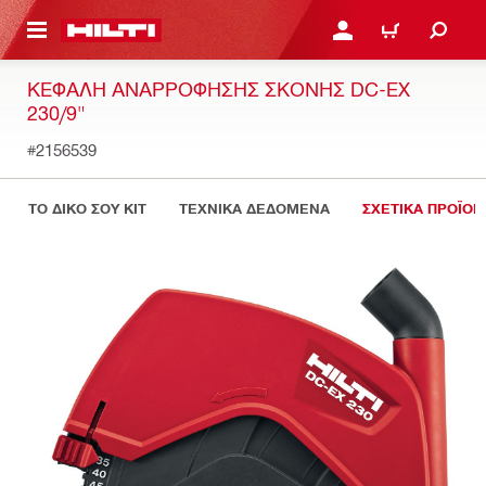
ΝΑ ΕΛΕΓΞΕΙΣ ΤΟ ΠΑΚΕΤΟ ΠΟΥ ΕΧΕΙΣ ΦΤΙΑΞΕΙ
ΚΆΝΕ ΣΎΝΔΕΣΗ Ή ΕΓΓΡ
ΚΑΛΆΘΙ
ΚΕΦΑΛΉ ΑΝΑΡΡΌΦΗΣΗΣ ΣΚΌΝΗΣ DC-EX
230/9"
#2156539
ΤΟ ΔΙΚΟ ΣΟΥ KIT
ΤΕΧΝΙΚΑ ΔΕΔΟΜΕΝΑ
ΣΧΕΤΙΚΑ ΠΡΟΪΟΝ