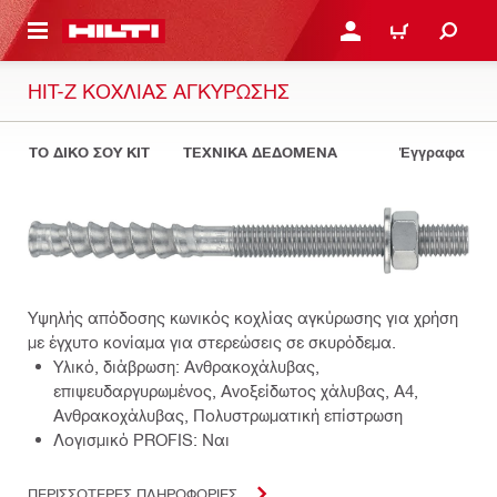
ΝΑ ΕΛΕΓΞΕΙΣ ΤΟ ΠΑΚΕΤΟ ΠΟΥ ΕΧΕΙΣ ΦΤΙΑΞΕΙ
ΚΆΝΕ ΣΎΝΔΕΣΗ Ή ΕΓΓΡ
ΚΑΛΆΘΙ
HIT-Z ΚΟΧΛΊΑΣ ΑΓΚΎΡΩΣΗΣ
ΤΟ ΔΙΚΟ ΣΟΥ KIT
ΤΕΧΝΙΚΑ ΔΕΔΟΜΕΝΑ
Έγγραφα
Υψηλής απόδοσης κωνικός κοχλίας αγκύρωσης για χρήση
με έγχυτο κονίαμα για στερεώσεις σε σκυρόδεμα.
Υλικό, διάβρωση: Ανθρακοχάλυβας,
επιψευδαργυρωμένος, Ανοξείδωτος χάλυβας, Α4,
Ανθρακοχάλυβας, Πολυστρωματική επίστρωση
Λογισμικό PROFIS: Ναι
ΠΕΡΙΣΣΟΤΕΡΕΣ ΠΛΗΡΟΦΟΡΙΕΣ