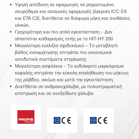
Υψηλή απόδοση σε εφαρμογές σε ρηγματωμένο
σκυρόδεμα και σεισμικές εφαρμογές (έγκριση ICC-ES
και ETA C2), διατίθεται σε διάφορα μήκη και συνθέσεις
υλικών.
Γρηγορότερη και πιο απλή εγκατάσταση – Δεν
απαιτείται καθαρισμός οπής με το HIT-HY 200
Μεγαλύτερη ευελιξία σχεδιασμού – Το μεταβλητό
βάθος ενσωμάτωσης επιτρέπει πιο οικονομικά
αποδοτικά συστήματα στερέωσης
Μεγαλύτερη ασφάλεια – Το ευδιάκριτο μαρκάρισμα
κεφαλής επιτρέπει την εύκολη επαλήθευση του μήκους
της ράβδου, ακόμα και μετά την εγκατάσταση.
Διατίθεται σε ανθρακοχάλυβα, με πολυστρωματική
επίστρωση και σε ανοξείδωτο χάλυβα
Λογισμικό PROFIS
ETA_CE_Logo_2to1 (3608215)
Σήμα CE