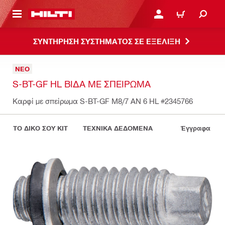
ΝΑ ΕΛΕΓΞΕΙΣ ΤΟ ΠΑΚΕΤΟ ΠΟΥ ΕΧΕΙΣ ΦΤΙΑΞΕΙ
ΚΆΝΕ ΣΎΝΔΕΣΗ Ή ΕΓΓΡ
ΚΑΛΆΘΙ
ΣΥΝΤΗΡΗΣΗ ΣΥΣΤΗΜΑΤΟΣ ΣΕ ΕΞΕΛΙΞΗ
ΝΈΟ
S-BT-GF HL ΒΊΔΑ ΜΕ ΣΠΕΊΡΩΜΑ
Καρφί με σπείρωμα S-BT-GF M8/7 AN 6 HL
#2345766
ΤΟ ΔΙΚΟ ΣΟΥ KIT
ΤΕΧΝΙΚΑ ΔΕΔΟΜΕΝΑ
Έγγραφα