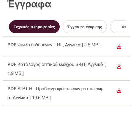
Έγγραφα
Τεχνικές πληροφορίες
Έγγραφο έγκρισης
Φυλλά
PDF
Φύλλο δεδομένων --HL
, Αγγλικά
[ 2.5 MB ]
ΛΉΨΗ
PDF
Κατάλογος οπτικού ελέγχου S-BT
, Αγγλικά
[
ΛΉΨΗ
1.9 MB ]
PDF
S-BT HL Προδιαγραφές πείρων με σπείρωμ
ΛΉΨΗ
α
, Αγγλικά
[ 19.5 MB ]