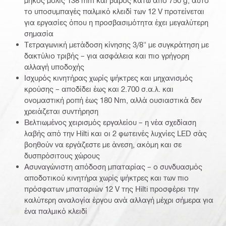
μήκος μόλις 138 mm και βάρος κάτω από 750 g, αυτό
το υποσυμπαγές παλμικό κλειδί των 12 V προτείνεται
για εργασίες όπου η προσβασιμότητα έχει μεγαλύτερη
σημασία
Τετραγωνική μετάδοση κίνησης 3/8" με συγκράτηση με
δακτύλιο τριβής – για ασφάλεια και πιο γρήγορη
αλλαγή υποδοχής
Ισχυρός κινητήρας χωρίς ψήκτρες και μηχανισμός
κρούσης – αποδίδει έως και 2.700 σ.α.λ. και
ονομαστική ροπή έως 180 Nm, αλλά ουσιαστικά δεν
χρειάζεται συντήρηση
Βελτιωμένος χειρισμός εργαλείου – η νέα σχεδίαση
λαβής από την Hilti και οι 2 φωτεινές λυχνίες LED σάς
βοηθούν να εργάζεστε με άνεση, ακόμη και σε
δυσπρόσιτους χώρους
Ασυναγώνιστη απόδοση μπαταρίας – ο συνδυασμός
αποδοτικού κινητήρα χωρίς ψήκτρες και των πιο
πρόσφατων μπαταριών 12 V της Hilti προσφέρει την
καλύτερη αναλογία έργου ανά αλλαγή μέχρι σήμερα για
ένα παλμικό κλειδί