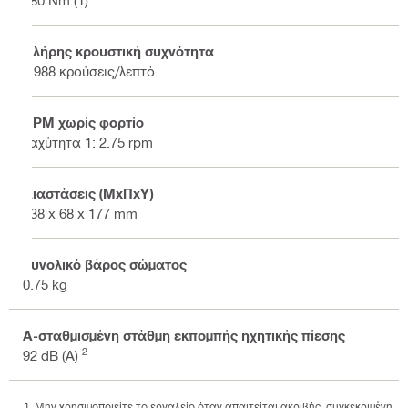
Πλήρης κρουστική συχνότητα
3.988 κρούσεις/λεπτό
RPM χωρίς φορτίο
ταχύτητα 1: 2.75 rpm
Διαστάσεις (ΜxΠxΥ)
138 x 68 x 177 mm
Συνολικό βάρος σώματος
0.75 kg
Α-σταθμισμένη στάθμη εκπομπής ηχητικής πίεσης
2
92 dB (A)
Μην χρησιμοποιείτε το εργαλείο όταν απαιτείται ακριβής, συγκεκριμένη