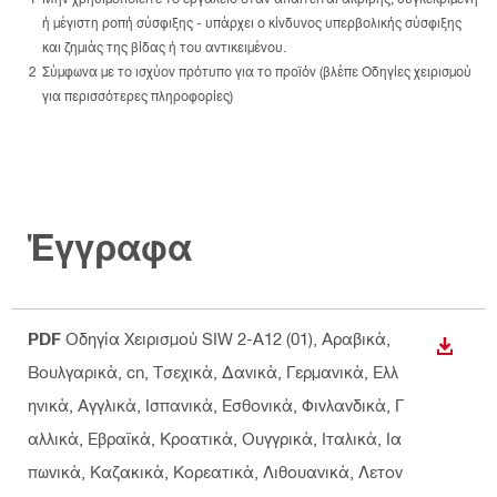
ή μέγιστη ροπή σύσφιξης - υπάρχει ο κίνδυνος υπερβολικής σύσφιξης
και ζημιάς της βίδας ή του αντικειμένου.
Σύμφωνα με το ισχύον πρότυπο για το προϊόν (βλέπε Οδηγίες χειρισμού
για περισσότερες πληροφορίες)
Έγγραφα
PDF
Οδηγία Χειρισμού SIW 2-A12 (01)
, Αραβικά,
ΛΉΨΗ
Βουλγαρικά, cn, Τσεχικά, Δανικά, Γερμανικά, Ελλ
ηνικά, Αγγλικά, Ισπανικά, Εσθονικά, Φινλανδικά, Γ
αλλικά, Εβραϊκά, Κροατικά, Ουγγρικά, Ιταλικά, Ια
πωνικά, Καζακικά, Κορεατικά, Λιθουανικά, Λετον