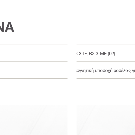
ΝΑ
BX 3-IF, BX 3-ME (02)
Μαγνητική υποδοχή ροδέλας γι