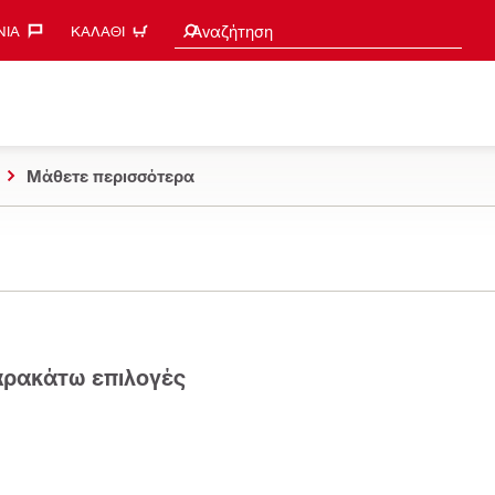
Search suggestions
Αναζήτηση
ΊΑ‎
ΚΑΛΆΘΙ
Μάθετε περισσότερα
παρακάτω επιλογές