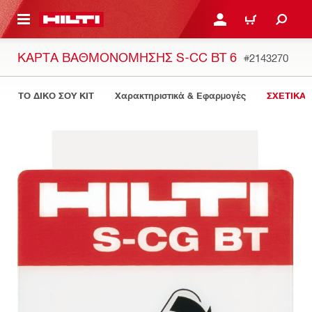
ΝΑ ΕΛΕΓΞΕΙΣ ΤΟ ΠΑΚΕΤΟ ΠΟΥ ΕΧΕΙΣ ΦΤΙΑΞΕΙ
ΚΆΝΕ ΣΎΝΔΕΣΗ Ή ΕΓΓΡ
ΚΑΛΆΘΙ
ΚΆΡΤΑ ΒΑΘΜΟΝΌΜΗΣΗΣ S-CC BT 6
#2143270
ΤΟ ΔΙΚΟ ΣΟΥ KIT
Χαρακτηριστικά & Εφαρμογές
ΣΧΕΤΙΚΑ 