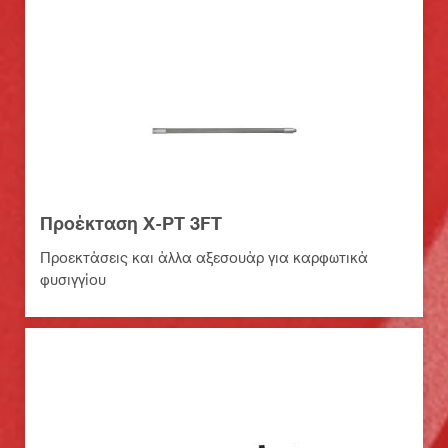
Προέκταση X-PT 3FT
Προεκτάσεις και άλλα αξεσουάρ για καρφωτικά
φυσιγγίου