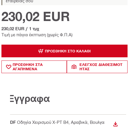
εταιρείας σου
230,02 EUR
230,02 EUR
/
1 τμχ
Τιμή με πάγια έκπτωση (χωρίς Φ.Π.Α)
ΠΡΟΣΘΉΚΗ ΣΤΟ ΚΑΛΆΘΙ
ΠΡΟΣΘΗΚΗ ΣΤΑ
ΈΛΕΓΧΟΣ ΔΙΑΘΕΣΙΜΌΤ
ΑΓΑΠΗΜΕΝΑ
ΗΤΑΣ
Έγγραφα
PDF
Οδηγία Χειρισμού X-PT B4
, Αραβικά, Βουλγα
ΛΉΨΗ