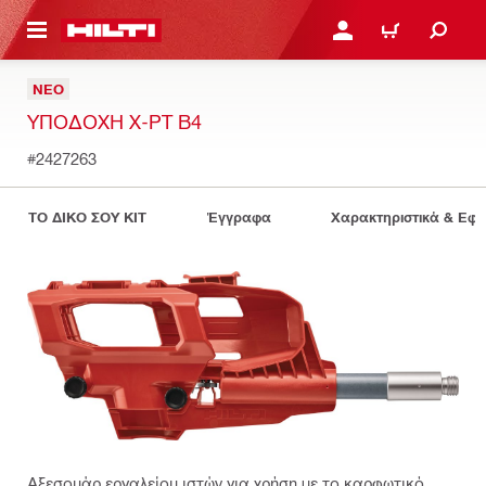
ΝΑ ΕΛΕΓΞΕΙΣ ΤΟ ΠΑΚΕΤΟ ΠΟΥ ΕΧΕΙΣ ΦΤΙΑΞΕΙ
ΚΆΝΕ ΣΎΝΔΕΣΗ Ή ΕΓΓΡ
ΚΑΛΆΘΙ
ΝΈΟ
ΥΠΟΔΟΧΉ X-PT B4
#2427263
ΤΟ ΔΙΚΟ ΣΟΥ KIT
Έγγραφα
Χαρακτηριστικά & Εφ
Αξεσουάρ εργαλείου ιστών για χρήση με το καρφωτικό