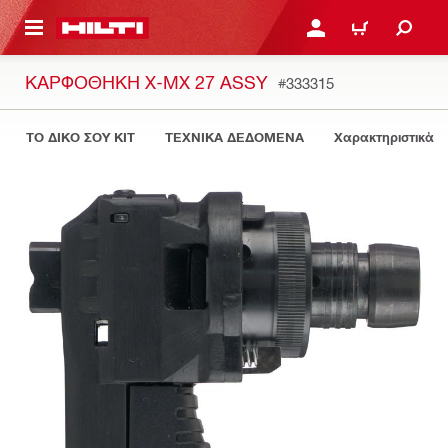
ΝΑ ΕΛΕΓΞΕΙΣ ΤΟ ΠΑΚΕΤΟ ΠΟΥ ΕΧΕΙΣ ΦΤΙΑΞΕΙ
ΚΆΝΕ ΣΎΝΔΕΣΗ Ή ΕΓΓΡ
ΚΑΛΆΘΙ
ΚΑΡΦΟΘΉΚΗ X-MX 27 ASSY
#333315
ΤΟ ΔΙΚΟ ΣΟΥ KIT
ΤΕΧΝΙΚΑ ΔΕΔΟΜΕΝΑ
Χαρακτηριστικά 