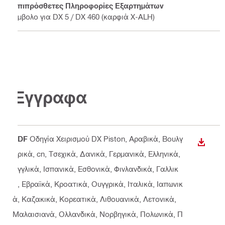
Επιπρόσθετες Πληροφορίες Εξαρτημάτων
Έμβολο για DX 5 / DX 460 (καρφιά X-ALH)
Έγγραφα
PDF
Οδηγία Χειρισμού DX Piston
, Αραβικά, Βουλγ
ΛΉΨΗ
αρικά, cn, Τσεχικά, Δανικά, Γερμανικά, Ελληνικά,
Αγγλικά, Ισπανικά, Εσθονικά, Φινλανδικά, Γαλλικ
ά, Εβραϊκά, Κροατικά, Ουγγρικά, Ιταλικά, Ιαπωνικ
ά, Καζακικά, Κορεατικά, Λιθουανικά, Λετονικά,
Μαλαισιανά, Ολλανδικά, Νορβηγικά, Πολωνικά, Π