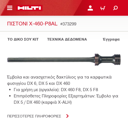
ΝΑ ΕΛΕΓΞΕΙΣ ΤΟ ΠΑΚΕΤΟ ΠΟΥ ΕΧΕΙΣ ΦΤΙΑΞΕΙ
ΚΆΝΕ ΣΎΝΔΕΣΗ Ή ΕΓΓΡ
ΚΑΛΆΘΙ
ΠΙΣΤΌΝΙ X-460-P8AL
#373299
ΤΟ ΔΙΚΟ ΣΟΥ KIT
ΤΕΧΝΙΚΑ ΔΕΔΟΜΕΝΑ
Έγγραφα
Έμβολα και ανασχετικός δακτύλιος για τα καρφωτικά
φυσιγγίου DX 6, DX 5 και DX 460
Για χρήση με (εργαλεία): DX 460 F8, DX 5 F8
Επιπρόσθετες Πληροφορίες Εξαρτημάτων: Έμβολο για
DX 5 / DX 460 (καρφιά X-ALH)
ΠΕΡΙΣΣΟΤΕΡΕΣ ΠΛΗΡΟΦΟΡΙΕΣ