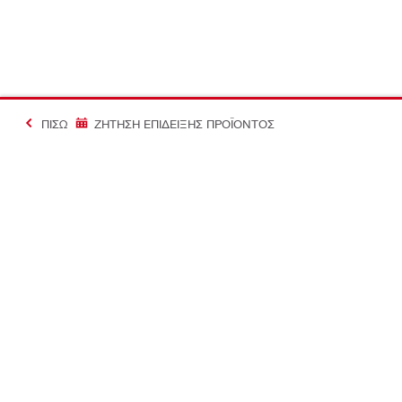
ΠΊΣΩ
ΖΗΤΗΣΗ ΕΠΙΔΕΙΞΗΣ ΠΡΟΪΟΝΤΟΣ
#Making Constructi
Επικοινωνία
Προφίλ