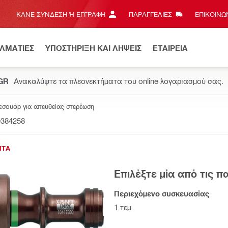
ΚΆΝΕ ΣΎΝΔΕΣΗ Ή ΕΓΓΡΑΦΉ
ΠΑΡΑΓΓΕΛΙΕΣ
ΕΠΙΚΟΙΝΩΝ
ΕΛΜΑΤΙΕΣ
ΥΠΟΣΤΗΡΙΞΗ ΚΑΙ ΛΗΨΕΙΣ
ΕΤΑΙΡΕΙΑ
.GR
Ανακαλύψτε τα πλεονεκτήματα του online λογαριασμού σας.
εσουάρ για απευθείας στερέωση
#384258
ΝΤΑ
Επιλέξτε μία από τις 
Περιεχόμενο συσκευασίας
1 τεμ