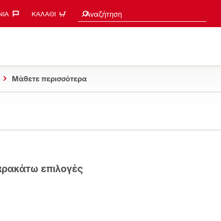
Search suggestions
Αναζήτηση
ΊΑ‎
ΚΑΛΆΘΙ
Μάθετε περισσότερα
παρακάτω επιλογές