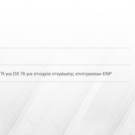
R για DX 76 για στοιχεία στερέωσης επιστρώσεων ENP