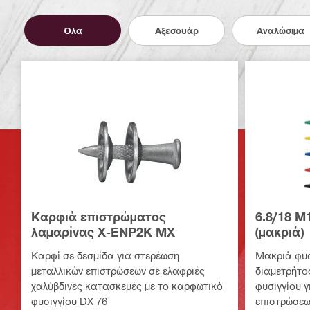
Όλα
Αξεσουάρ
Αναλώσιμα
Καρφιά επιστρώματος
6.8/18 M
λαμαρίνας X-ENP2K MX
(μακριά)
Καρφί σε δεσμίδα για στερέωση
Μακριά φυσ
μεταλλικών επιστρώσεων σε ελαφριές
διαμετρήτος
χαλύβδινες κατασκευές με το καρφωτικό
φυσιγγίου γ
φυσιγγίου DX 76
επιστρώσεω