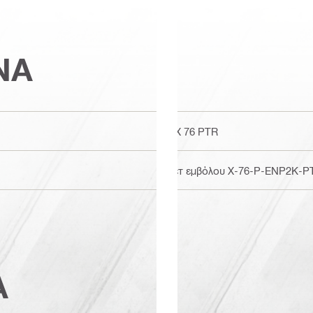
ΝΑ
DX 76 PTR
Σετ εμβόλου X-76-P-ENP2K-PT
Α